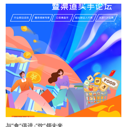
与“食”俱进 ·“饮”领未来