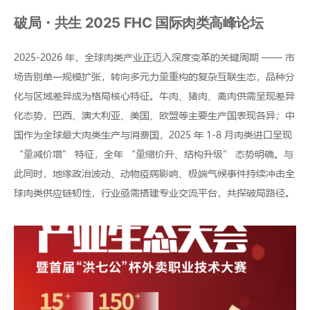
破局・共生 2025 FHC 国际肉类高峰论坛
2025-2026 年，全球肉类产业正迈入深度变革的关键周期 —— 市
场告别单一规模扩张，转向多元力量重构的复杂互联生态，品种分
化与区域差异成为格局核心特征。牛肉、猪肉、禽肉供需呈现差异
化态势，巴西、澳大利亚、美国、欧盟等主要生产国表现各异；中
国作为全球最大肉类生产与消费国，2025 年 1-8 月肉类进口呈现
“量减价增” 特征，全年 “量缩价升、结构升级” 态势明确。与
此同时，地缘政治波动、动物疫病影响、极端气候事件持续冲击全
球肉类供应链韧性，行业亟需搭建专业交流平台，共探破局路径。