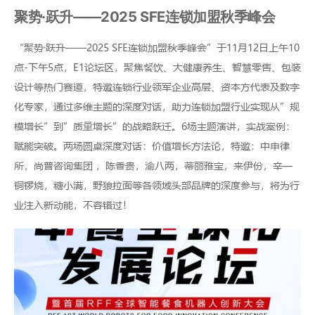
聚势·跃升——2025 SFE连锁加盟秋季峰会
“聚势·跃升——2025 SFE连锁加盟秋季峰会”于11月12日上午10
点-下午5点，E1论坛区，聚焦餐饮、大健康养生、智慧零售、包装
设计等热门赛道，特邀连锁行业领军企业高层、资本方代表及数字
化专家，通过多维主题的深度对话，助力连锁加盟行业实现从”规
模增长”到”质量增长”的战略跃迁。6场主题演讲，实战案例：
赋能突破。两场圆桌深度对话：价值增长方法论，特邀：中申律
所，尚普咨询集团 ，陈香贵，渝八两，蒂丽雅宝，来伊份，辛一
铜锣烧，糖小满，野狼拉面等各领域头部品牌的深度参与，将为行
业注入新动能，不容错过！