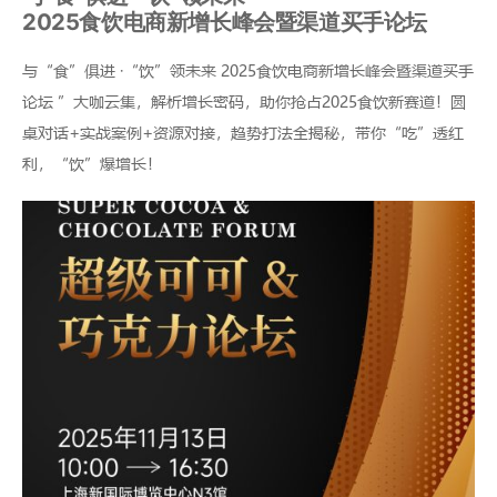
2025食饮电商新增长峰会暨渠道买手论坛
与“食”俱进 ·“饮”领未来 2025食饮电商新增长峰会暨渠道买手
论坛 ”大咖云集，解析增长密码，助你抢占2025食饮新赛道！圆
桌对话+实战案例+资源对接，趋势打法全揭秘，带你“吃”透红
利，“饮”爆增长！