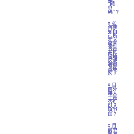
“随
申
码”？
如
何获
知自
己所
在区
域是
否是
高风
险地
区或
者重
点地
区？
目
前外
籍人
士是
否可
以入
境中
国？
目
前中
国国