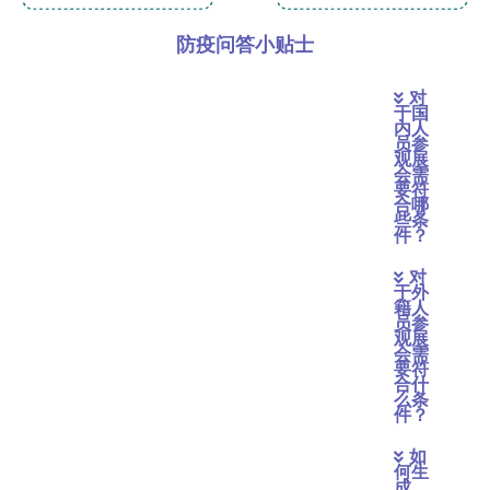
防疫问答小贴士
对
于国
内人
员参
观展
会需
要符
合哪
些条
件？
对
于外
籍人
员参
观展
会需
要符
合什
么条
件？
如
何生
成