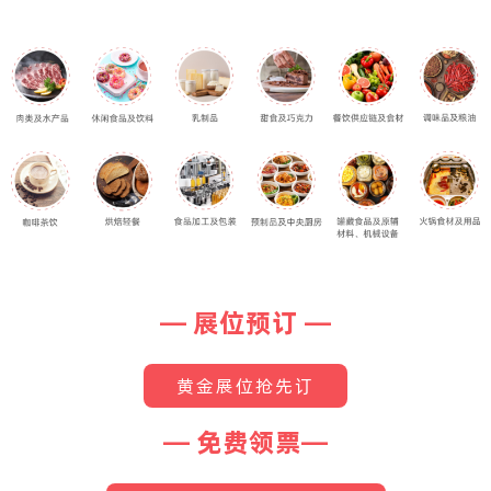
— 展位预订 —
黄金展位抢先订
— 免费领票—