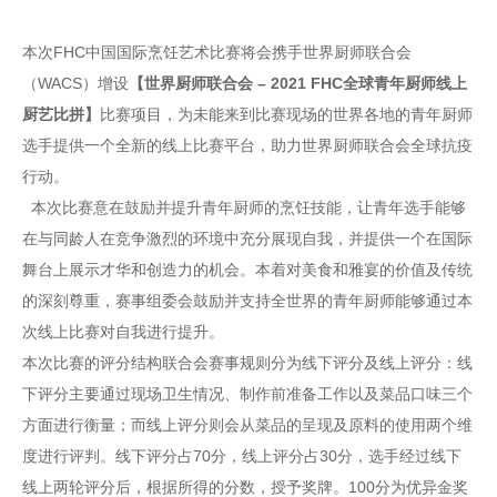
本次FHC中国国际烹饪艺术比赛将会携手世界厨师联合会
（WACS）增设
【世界厨师联合会 – 2021 FHC全球青年厨师线上
厨艺比拼】
比赛项目，为未能来到比赛现场的世界各地的青年厨师
选手提供一个全新的线上比赛平台，助力世界厨师联合会全球抗疫
行动。
本次比赛意在鼓励并提升青年厨师的烹饪技能，让青年选手能够
在与同龄人在竞争激烈的环境中充分展现自我，并提供一个在国际
舞台上展示才华和创造力的机会。本着对美食和雅宴的价值及传统
的深刻尊重，赛事组委会鼓励并支持全世界的青年厨师能够通过本
次线上比赛对自我进行提升。
本次比赛的评分结构联合会赛事规则分为线下评分及线上评分：线
下评分主要通过现场卫生情况、制作前准备工作以及菜品口味三个
方面进行衡量；而线上评分则会从菜品的呈现及原料的使用两个维
度进行评判。线下评分占70分，线上评分占30分，选手经过线下
线上两轮评分后，根据所得的分数，授予奖牌。100分为优异金奖