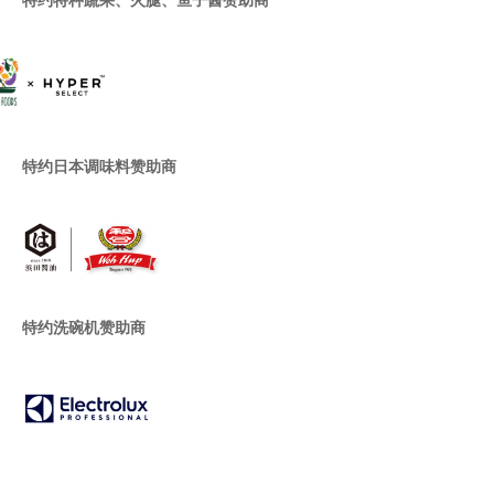
特约特种蔬果、火腿、鱼子酱赞助商
特约日本调味料赞助商
特约洗碗机赞助商