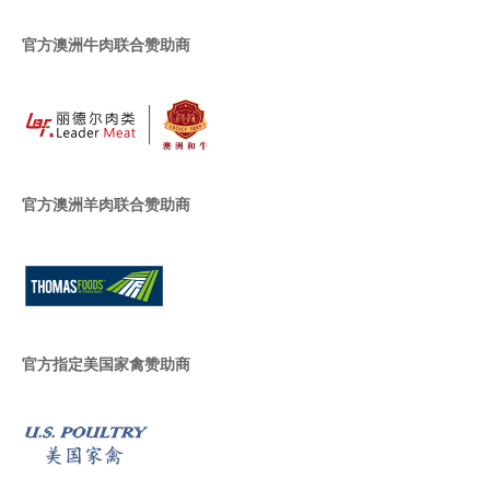
官方澳洲牛肉联合赞助商
官方澳洲羊肉联合赞助商
官方指定美国家禽赞助商