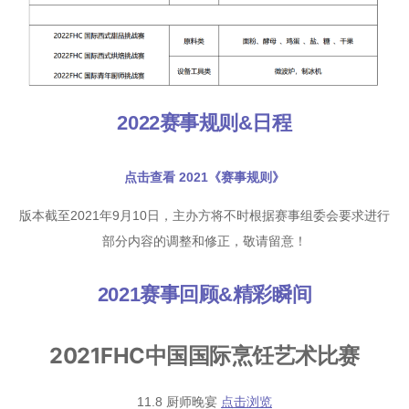
2022赛事规则&日程
点击查看 2021《赛事规则》
版本截至2021年9月10日，主办方将不时根据赛事组委会要求进行
部分内容的调整和修正，敬请留意！
2021赛事回顾&精彩瞬间
2021FHC中国国际烹饪艺术比赛
11.8 厨师晚宴
点击浏览