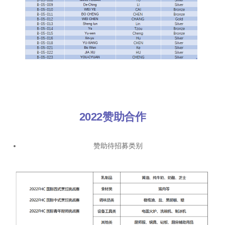
2022赞助合作
赞助待招募类别