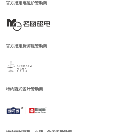
官方指定电磁炉赞助商
官方指定厨师服赞助商
特约西式酱汁赞助商