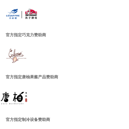
官方指定巧克力赞助商
官方指定唐柚果酱产品赞助商
官方指定制冷设备赞助商