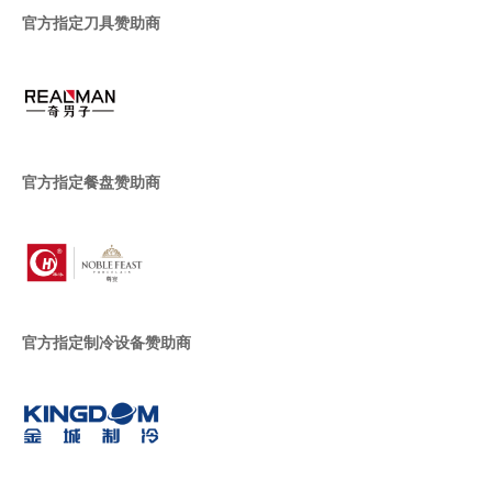
官方指定刀具赞助商
官方指定餐盘赞助商
官方指定制冷设备赞助商