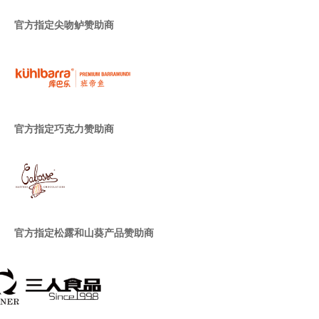
官方指定尖吻鲈赞助商
官方指定巧克力赞助商
官方指定松露和山葵产品赞助商